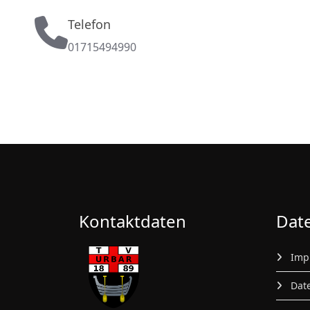
Telefon
01715494990
Kontaktdaten
Dat
Imp
Date